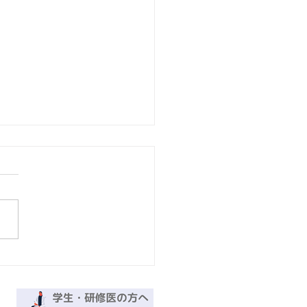
26年7/8㈬「第9回足の外科
ナー（第136回山形整形
セミナー）」についての