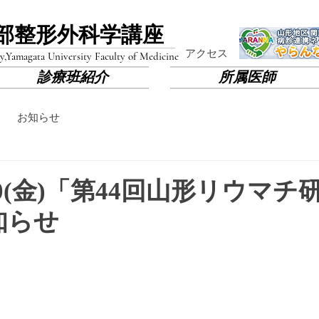
部​整形外科学講座
​アクセス
y,
Yamagata University Faculty of Medicine
診療班紹介
所属医師
お知らせ
/10(金)「第44回山形リウマ
知らせ