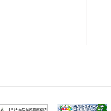
2026年9/16㈬「第51回山形リ
20
ウマチ研究会」についてのご
セミ
案内
外科