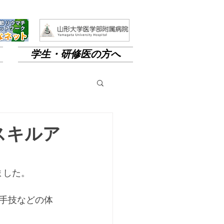
学生・研修医の方へ
科スキルア
ました。
手技などの体