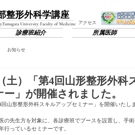
部​整形外科学講座
​アクセス
y,
Yamagata University Faculty of Medicine
診療班紹介
所属医師
お知らせ
7/8（土）「第4回山形整形外
ナー」が開催されました。
)に「第4回山形整形外科スキルアップセミナー」を開催いたし
医の先生方を対象に、各診療班でブースを設置し、手術
年行っているセミナーです。