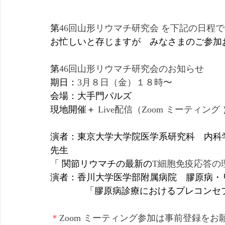
第
46回山形リウマチ研究会 を下記の日程
お忙しいと存じますが　みなさまのご参加
第
46回山形リウマチ研究会のお知らせ
期日：
3月８日（金）１８時〜
会場：大手門パルズ　
現地開催＋
 Live配信（Zoom ミーティング
演者：東京大学大学院医学系研究科　内科学
先生
「 関節リウマチの最新の
T細胞免疫応答の
演者：香川大学医学部附属病院　膠原病・リ
              「膠原病診療におけるプ
＊
Zoom ミーティング参加は事前登録をお