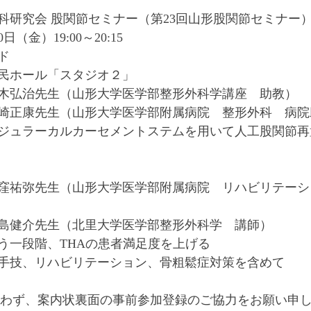
科研究会 股関節セミナー（第23回山形股関節セミナー
日（金）19:00～20:15
ド
民ホール「スタジオ２」
木弘治先生（山形大学医学部整形外科学講座　助教）
崎正康先生（山形大学医学部附属病院　整形外科　病院
ジュラーカルカーセメントステムを用いて人工股関節再
窪祐弥先生（山形大学医学部附属病院　リハビリテーシ
島健介先生（北里大学医学部整形外科学　講師）
う一段階、THAの患者満足度を上げる
手技、リハビリテーション、骨粗鬆症対策を含めて
問わず、案内状裏面の事前参加登録のご協力をお願い申