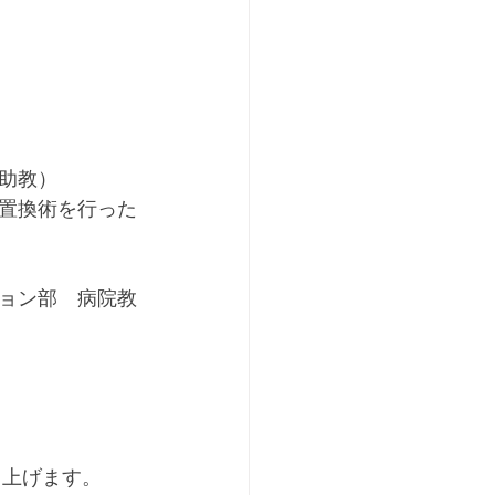
）
助教）
置換術を行った
ョン部　病院教
し上げます。