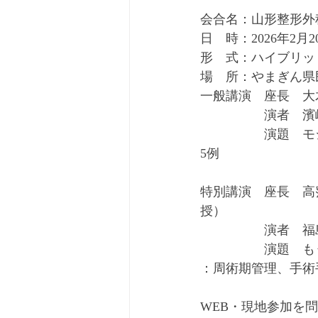
会合名：山形整形外
日　時：2026年2月20
形　式：ハイブリッ
場　所：やまぎん県
一般講演　座長　大
　　　　　演者　濱
　　　　　演題　モ
5例
特別講演　座長　高
授）
　　　　　演者　福
　　　　　演題　も
：周術期管理、手術
WEB・現地参加を