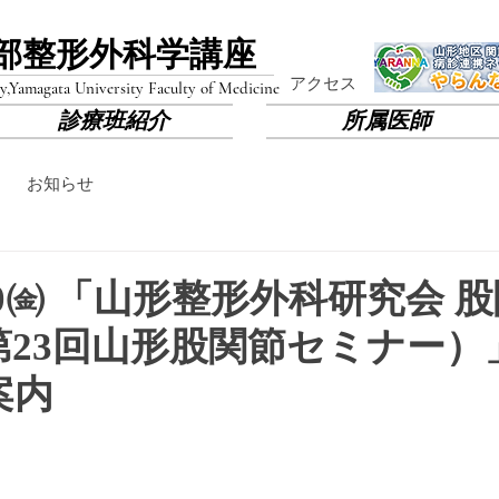
部​整形外科学講座
​アクセス
y,
Yamagata University Faculty of Medicine
診療班紹介
所属医師
お知らせ
/20㈮ 「山形整形外科研究会 
第23回山形股関節セミナー）
案内