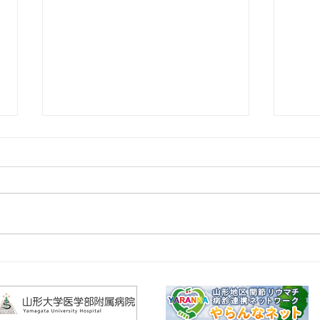
2026年6/17(水)「整形外科 医
202
局説明会 手術体験～夏の入門
ーツ
セミナー～」開催のお知らせ
せ