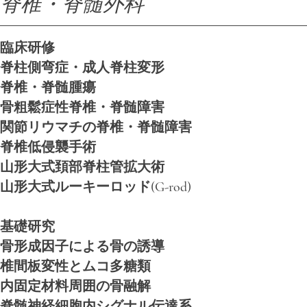
脊椎・脊髄外科
​​臨床研修
脊柱側弯症・成人脊柱変形
脊椎・脊髄腫瘍
骨粗鬆症性脊椎・脊髄障害
関節リウマチの脊椎・脊髄障害
脊椎低侵襲手術
山形大式頚部脊柱管拡大術
山形大式ルーキーロッド(G-rod)
基礎研究
骨形成因子による骨の誘導
椎間板変性とムコ多糖類
内固定材料周囲の骨融解
脊髄神経細胞内シグナル伝達系