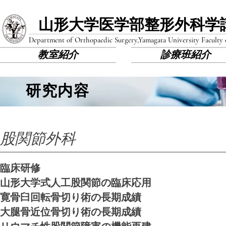
山形大学医学部​整形外科学
Department of Orthopaedic Surgery,
Yamagata University Faculty
教室紹介
診療班紹介
研究内容
股関節外科
​​臨床研修
山形大学式人工股関節の臨床応用
寛骨臼回転骨切り術の長期成績
大腿骨近位骨切り術の長期成績