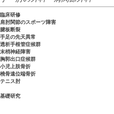
手・肘の外科・肩関節外科
​​臨床研修
肩肘関節のスポーツ障害
腱板断裂
手足の先天異常
透析手根管症候群
末梢神経障害
胸郭出口症候群
小児上肢骨折
橈骨遠位端骨折
テニス肘
基礎研究