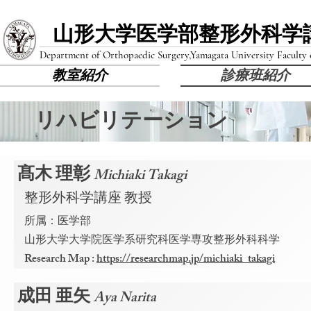
山形大学医学部​整形外科学
Department of Orthopaedic Surgery,
Yamagata University Faculty
教室紹介
診療班紹介
リハビリテーション
髙木​ 理彰
Michiaki Takagi
整形外科学講座
教授
所属：
医学部
​山形大学大学院医学系研究科医学専攻整形外科科学
Research Map :
https://researchmap.jp/michiaki_takagi
成田 亜矢
Aya Narita